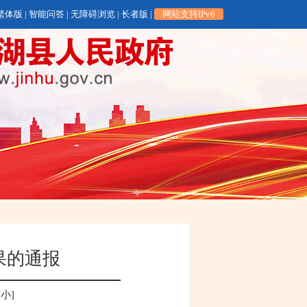
繁体版
|
智能问答
|
无障碍浏览
|
长者版
|
网站支持IPv6
果的通报
小
]