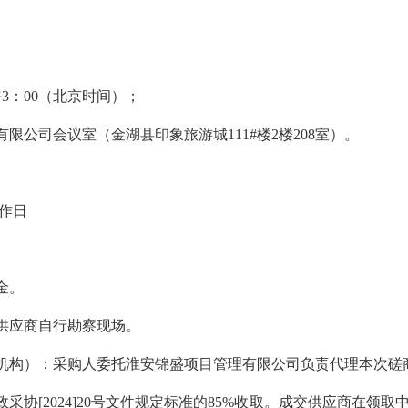
下午3：00（北京时间）；
有限公司会议室（金湖县印象旅游城111#楼2楼208室）。
作日
金。
，供应商自行勘察现场。
理机构）：采购人委托淮安锦盛项目管理有限公司负责代理本次磋
政采协[2024]20号文件规定标准的85%收取。成交供应商在领