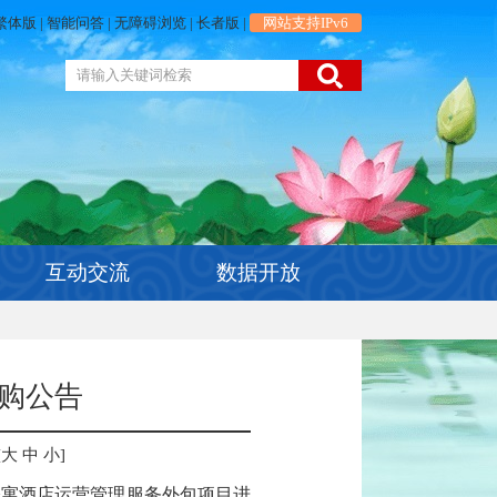
繁体版
|
智能问答
|
无障碍浏览
|
长者版
|
网站支持IPv6
互动交流
数据开放
购公告
[
大
中
小
]
公寓酒店运营管理服务外包项目进