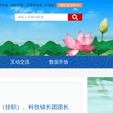
繁体版
|
智能问答
|
无障碍浏览
|
长者版
|
网站支持IPv6
互动交流
数据开放
（挂职）、科技镇长团团长