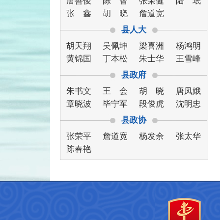
唐善俊
陈 智
张荣健
陆 珉
张 鑫
胡 晓
詹道宽
县人大
胡天翔
吴佩坤
梁喜洲
杨鸿明
黄锦国
丁本松
朱士华
王雪峰
县政府
朱书文
王 会
胡 晓
唐凤娥
章晓波
毕宁军
段俊虎
沈明忠
县政协
张荣平
詹道宽
杨发余
张太华
陈春艳